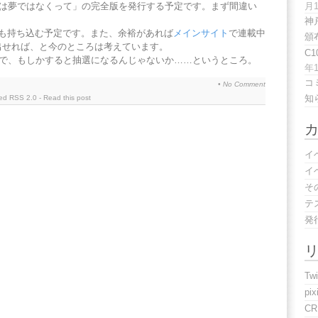
は夢ではなくって」の完全版を発行する予定です。まず間違い
月
神
Yield」も持ち込む予定です。また、余裕があれば
メインサイト
で連載中
頒
話も出せれば、と今のところは考えています。
C
で、もしかすると抽選になるんじゃないか……というところ。
年
コ
•
No Comment
知
eed
RSS 2.0
-
Read this post
イ
イ
そ
テ
発
Twi
pix
C