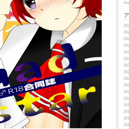
A
20
20
20
20
20
20
20
20
20
20
20
20
20
20
20
20