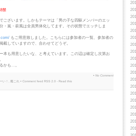
20
20
18禁
20
でございます。しかもテーマは「男の子な四駆メンバーのエッ
20
分・嵐・萩風は全員男体化してます。その状態でエッチしま
20
20
p.com/
もご用意致しました。こちらには参加者の一覧、参加者の
掲載していますので、合わせてどうぞ。
20
20
ー本も用意したいな、と考えています。この辺は確定し次第お
20
。
るかも…。
20
20
•
No Comment
20
ーい！
,
艦これ
• Comment feed
RSS 2.0
-
Read this
20
20
20
20
20
20
20
20