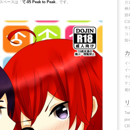
スペースは「
て-05 Peak to Peak
」です。
月
神
頒
C
年
コ
知
イ
イ
そ
テ
発
Twi
pix
C