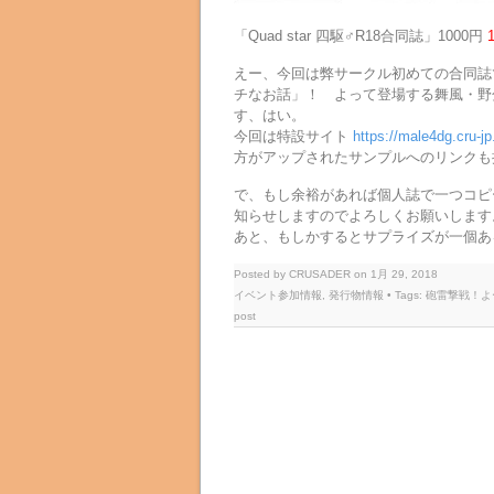
「Quad star 四駆♂R18合同誌」1000円
えー、今回は弊サークル初めての合同誌
チなお話」！ よって登場する舞風・野
す、はい。
今回は特設サイト
https://male4dg.cru-j
方がアップされたサンプルへのリンクも
で、もし余裕があれば個人誌で一つコピ
知らせしますのでよろしくお願いします
あと、もしかするとサプライズが一個あ
Posted by CRUSADER on 1月 29, 2018
イベント参加情報
,
発行物情報
• Tags:
砲雷撃戦！よ
post