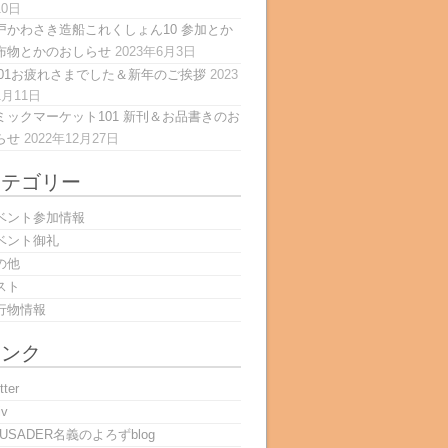
10日
戸かわさき造船これくしょん10 参加とか
布物とかのおしらせ
2023年6月3日
101お疲れさまでした＆新年のご挨拶
2023
1月11日
ミックマーケット101 新刊＆お品書きのお
らせ
2022年12月27日
カテゴリー
ベント参加情報
ベント御礼
の他
スト
行物情報
リンク
tter
iv
RUSADER名義のよろずblog