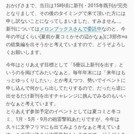
おかげさまで、当日は15時頃に新刊・2015冬既刊が完売
となりまして、その後のタイミングで来て頂いた方には
申し訳ないことになってしまいました、すみません…。
新刊については
メロンブックスさんで委託中
なのと、今
年の半ばくらい(夏前か夏コミかその辺かなぁ)に3部作+α
の総集編を出そうかと考えていますので、どうぞよろし
くお願いします。
今年はとりあえず目標として「5冊以上新刊を出す」と
いうのを掲げてみたいなぁと。毎年年末には「来年はも
っとゆっくりしたい」とか考えつつ、勢いでイベントに
申し込んで何かしら出してたりするので、だったら逆に
出せるだけ新刊を出すチャレンジに挑んでみるのもいい
かなぁと考えています。
とりあえず参加予定のイベントとしては夏コミと冬コ
ミ、1月・5月・9月の砲雷撃戦あたりですが、今年は
久々に文学フリマにも出てみようかなぁと考えていま